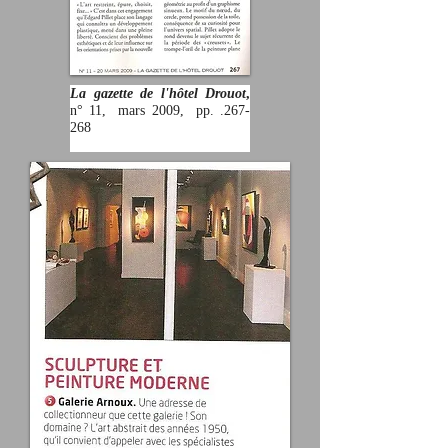
La gazette de l'hôtel Drouot
,
n° 11, m
ars 2009, pp. .267-
268