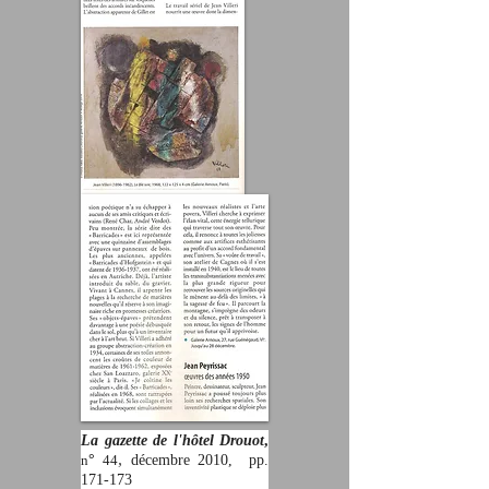
La gazette de l'hôtel Drouot
,
,
n
°
44
décembre 2010, pp.
171-173