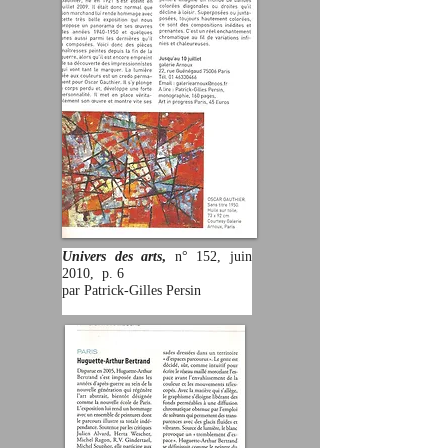
Univers des arts
,
n° 152,
juin
2010, p. 6
par Patrick-Gilles Persin