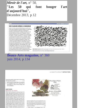
Miroir de l'art,
n° 50,
"Les 50 qui font bouger l'art
d'aujourd'hui",
Décembre 2013, p.12
Beaux-Arts magazine,
n° 360
juin 2014, p.134