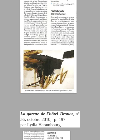
La gazette de l'hôtel Drouot
,
n°
,
36
octobre 2010, p. 197
par Lydia Harambourg