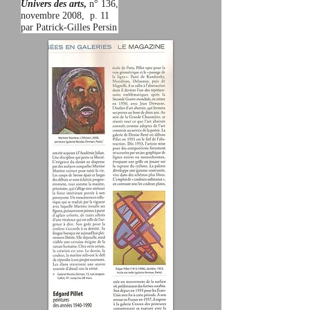
Univers des arts
,
n° 136,
novembre 2008, p. 11
par Patrick-Gilles Persin