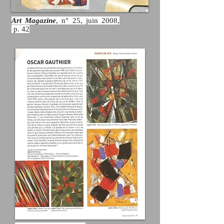
Art Magazine
,
n° 25,
juin 2008,
p. 42