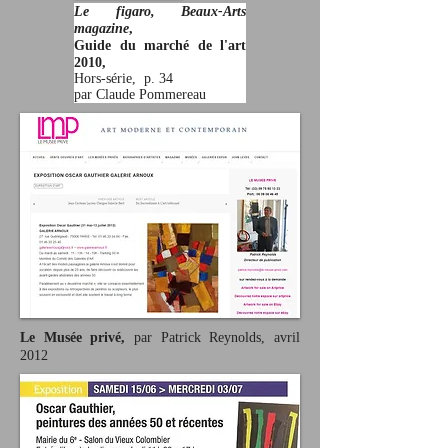
Le figaro, Beaux-Arts
magazine
,
Guide du marché de l'art
2010,
Hors-série, p. 34
par Claude Pommereau
Le Musée privé,
par Patrick Reynolds, avril
2012