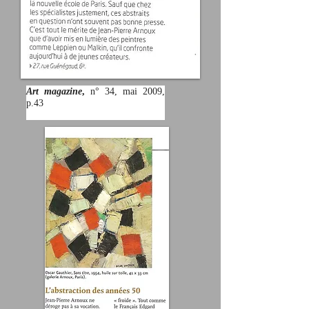
Art magazine
,
n° 34,
mai 2009,
p.43