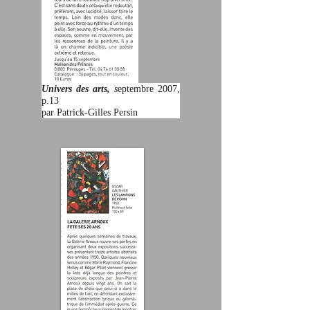
Univers des arts,
s
eptembre 2007,
p.13
par Patrick-Gilles Persin