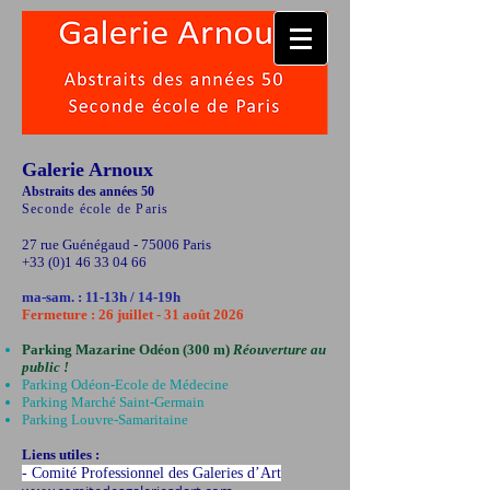
Galerie Arnoux
Abstraits des ann
ées 50
Seconde école de Paris
27 rue Guénégaud - 75006 Paris
+33 (0)1 46 33 04 66
ma-sam. : 11-13h / 14-19h
Fermeture : 26 juillet - 31 août 2026
Parking Mazarine Odéon (300 m)
Réouverture au
public !
Parking Odéon-Ecole de Médecine
Parking Marché Saint-Germain
Parking Louvre-Samaritaine
Liens utiles :
- Comité Professionnel des Galeries d’Art