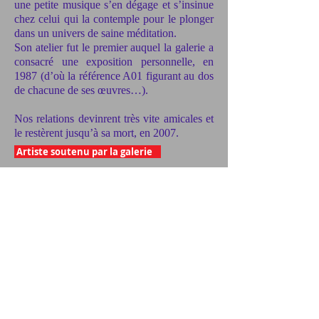
une petite musique s’en dégage et s’insinue
chez celui qui la contemple pour le plonger
dans un univers de saine méditation.
Son atelier fut le premier auquel la galerie a
consacré une exposition personnelle, en
1987 (d’où la référence A01 figurant au dos
de chacune de ses œuvres…).
Nos relations devinrent très vite amicales et
le restèrent jusqu’à sa mort, en 2007.
Artiste soutenu par la galerie