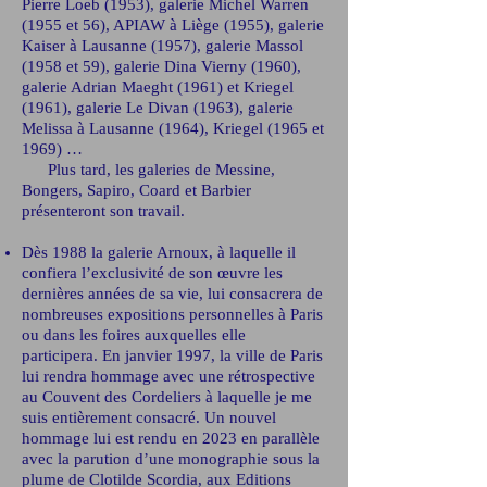
Pierre Loeb (1953), galerie Michel Warren
(1955 et 56), APIAW à Liège (1955), galerie
Kaiser à Lausanne (1957), galerie Massol
(1958 et 59), galerie Dina Vierny (1960),
galerie Adrian Maeght (1961) et Kriegel
(1961), galerie Le Divan (1963), galerie
Melissa à Lausanne (1964), Kriegel (1965 et
1969) …
Plus tard, les galeries de Messine,
Bongers, Sapiro, Coard et Barbier
présenteront son travail.
Dès 1988 la galerie Arnoux, à laquelle il
confiera l’exclusivité de son œuvre les
dernières années de sa vie, lui consacrera de
nombreuses expositions personnelles à Paris
ou dans les foires auxquelles elle
participera.
En janvier 1997, la ville de Paris
lui rendra hommage avec une rétrospective
au Couvent des Cordeliers à laquelle je me
suis entièrement consacré. Un nouvel
hommage lui est rendu en 2023 en parallèle
avec la parution d’une monographie sous la
plume de Clotilde Scordia, aux Editions